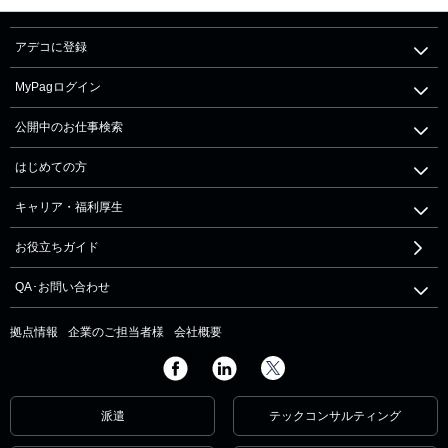
アデコに登録
MyPagログイン
公開中のお仕事検索
はじめての方
キャリア・福利厚生
お役立ちガイド
QA･お問い合わせ
拠点情報
企業のご担当者様
会社概要
派遣
テックコンサルティング