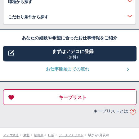
職種から探す
こだわり条件から探す
あなたの経験や希望に合ったお仕事情報をご紹介
まずはアデコに登録
（無料）
お仕事開始までの流れ
キープリスト
キープリストとは
アデコ派遣
東北
福島県
IT系
データアナリスト
駅から5分以内