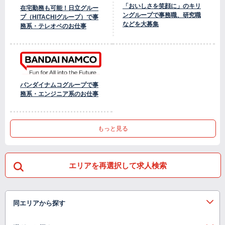
「おいしさを笑顔に」のキリ
在宅勤務も可能！日立グルー
ングループで事務職、研究職
プ（HITACHIグループ）で事
などを大募集
務系・テレオペのお仕事
バンダイナムコグループで事
務系・エンジニア系のお仕事
もっと見る
エリアを再選択して求人検索
同エリアから探す