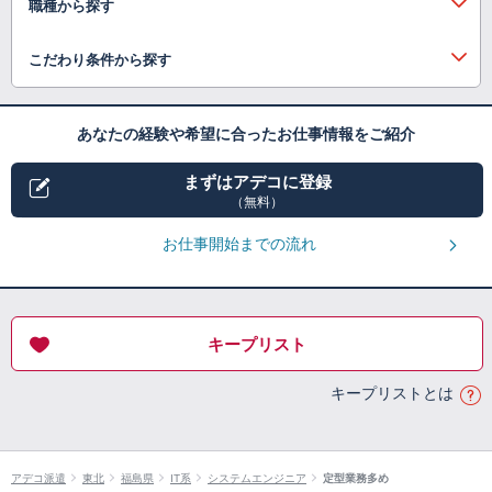
職種から探す
こだわり条件から探す
あなたの経験や希望に合ったお仕事情報をご紹介
まずはアデコに登録
（無料）
お仕事開始までの流れ
キープリスト
キープリストとは
アデコ派遣
東北
福島県
IT系
システムエンジニア
定型業務多め