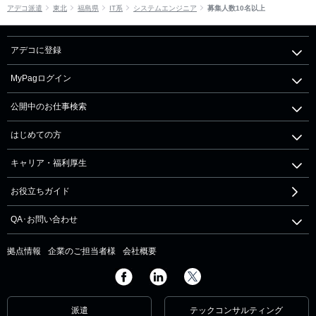
アデコ派遣
東北
福島県
IT系
システムエンジニア
募集人数10名以上
アデコに登録
MyPagログイン
公開中のお仕事検索
はじめての方
キャリア・福利厚生
お役立ちガイド
QA･お問い合わせ
拠点情報
企業のご担当者様
会社概要
派遣
テックコンサルティング