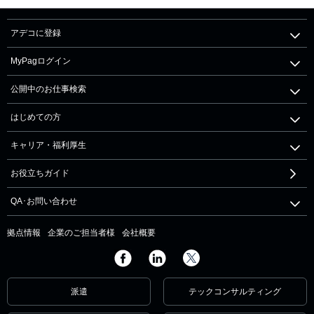
アデコに登録
MyPagログイン
公開中のお仕事検索
はじめての方
キャリア・福利厚生
お役立ちガイド
QA･お問い合わせ
拠点情報
企業のご担当者様
会社概要
派遣
テックコンサルティング