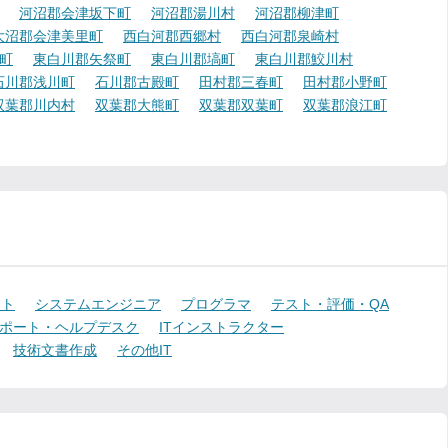
河沼郡会津坂下町
河沼郡湯川村
河沼郡柳津町
大沼郡会津美里町
西白河郡西郷村
西白河郡泉崎村
町
東白川郡矢祭町
東白川郡塙町
東白川郡鮫川村
石川郡浅川町
石川郡古殿町
田村郡三春町
田村郡小野町
双葉郡川内村
双葉郡大熊町
双葉郡双葉町
双葉郡浪江町
ント
システムエンジニア
プログラマ
テスト・評価・QA
ポート・ヘルプデスク
ITインストラクター
技術文書作成
その他IT