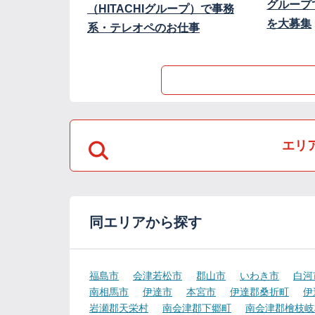
グループ
（HITACHIグループ）で事務
を大募集
系・テレオペのお仕事
エリ
同エリアから探す
福島市
会津若松市
郡山市
いわき市
白河
南相馬市
伊達市
本宮市
伊達郡桑折町
伊
岩瀬郡天栄村
南会津郡下郷町
南会津郡檜枝岐