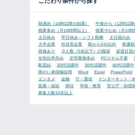
こだわり条件から探す
朝遅め（10時以降の始業）
午後から（12時以
残業多め（月10時間以上）
残業少なめ（月10
土日休み
平日休み・シフト勤務
土日祝のみ
大手企業
外資系企業
駅から5分以内
車通勤
研修あり
少人数（5名以下）の職場
派遣社員
女性比率高め
定型業務多め
PCスキル不要
駅直結
20代活躍中
30代活躍中
40代活躍中
障がい者積極採用
Word
Excel
PowerPoint
エンタメ
金融
IT・通信
インターネット・W
医療・福祉
商社
学校・教育
官公庁・財団
募集人数10名以上