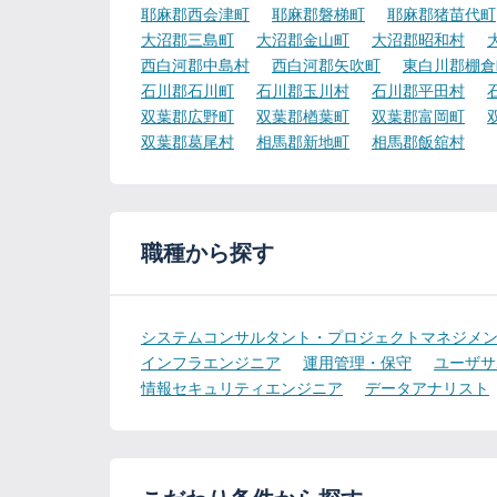
耶麻郡西会津町
耶麻郡磐梯町
耶麻郡猪苗代町
大沼郡三島町
大沼郡金山町
大沼郡昭和村
西白河郡中島村
西白河郡矢吹町
東白川郡棚倉
石川郡石川町
石川郡玉川村
石川郡平田村
双葉郡広野町
双葉郡楢葉町
双葉郡富岡町
双葉郡葛尾村
相馬郡新地町
相馬郡飯舘村
職種から探す
システムコンサルタント・プロジェクトマネジメ
インフラエンジニア
運用管理・保守
ユーザサ
情報セキュリティエンジニア
データアナリスト