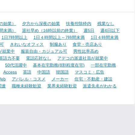
降の始業）
夕方から深夜の始業
扶養控除枠内
残業なし
時間未満）
退社早め（16時以前の終業）
週5日
週4日以下
1日7時間以上
1日４時間以上～7時間未満
1日４時間未満
可
きれいなオフィス
制服あり
食堂・売店あり
が就業中
服装自由・カジュアル可
男性比率高め
英語力不要
電話応対なし
アデコの派遣社員が就業中
50代活躍中
基本在宅勤務(8割程度在宅)
一部在宅勤務
Access
英語
中国語
韓国語
マスコミ・広告
eb
アパレル・コスメ
メーカー
住宅・不動産・建設
関連
職種未経験歓迎
業界未経験歓迎
派遣先名がわかる