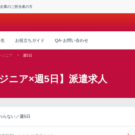
企業のご担当者の方
厚生
お役立ちガイド
QA･お問い合わせ
ンジニア
週5日
ジニア×週5日】派遣求人
わらない／週5日