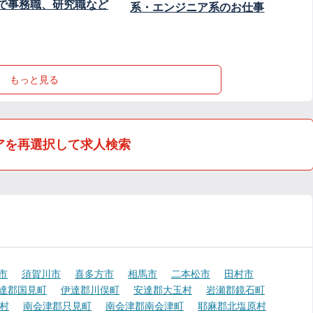
で事務職、研究職など
系・エンジニア系のお仕事
もっと見る
アを再選択して求人検索
市
須賀川市
喜多方市
相馬市
二本松市
田村市
達郡国見町
伊達郡川俣町
安達郡大玉村
岩瀬郡鏡石町
村
南会津郡只見町
南会津郡南会津町
耶麻郡北塩原村