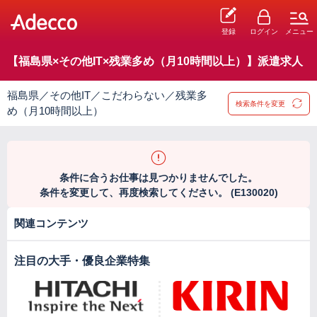
登録
ログイン
メニュー
【福島県×その他IT×残業多め（月10時間以上）】派遣求人
福島県／その他IT／こだわらない／残業多
検索条件を変更
め（月10時間以上）
条件に合うお仕事は見つかりませんでした。
条件を変更して、再度検索してください。 (E130020)
関連コンテンツ
注目の大手・優良企業特集