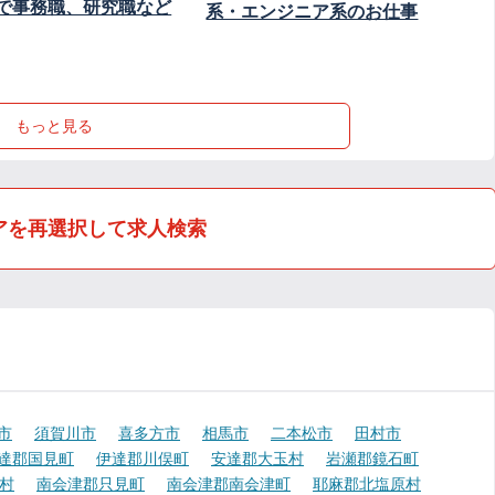
で事務職、研究職など
系・エンジニア系のお仕事
もっと見る
アを再選択して求人検索
市
須賀川市
喜多方市
相馬市
二本松市
田村市
達郡国見町
伊達郡川俣町
安達郡大玉村
岩瀬郡鏡石町
村
南会津郡只見町
南会津郡南会津町
耶麻郡北塩原村