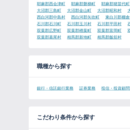
耶麻郡西会津町
耶麻郡磐梯町
耶麻郡猪苗代町
大沼郡三島町
大沼郡金山町
大沼郡昭和村
西白河郡中島村
西白河郡矢吹町
東白川郡棚倉
石川郡石川町
石川郡玉川村
石川郡平田村
双葉郡広野町
双葉郡楢葉町
双葉郡富岡町
双葉郡葛尾村
相馬郡新地町
相馬郡飯舘村
職種から探す
銀行・信託銀行業務
証券業務
投信・投資顧問
こだわり条件から探す