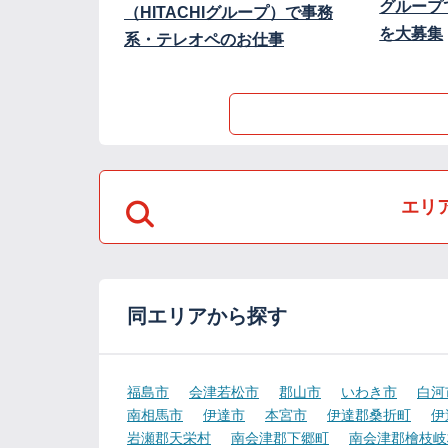
グループ
（HITACHIグループ）で事務
を大募集
系・テレオペのお仕事
エリ
同エリアから探す
福島市
会津若松市
郡山市
いわき市
白河
南相馬市
伊達市
本宮市
伊達郡桑折町
伊
岩瀬郡天栄村
南会津郡下郷町
南会津郡檜枝岐