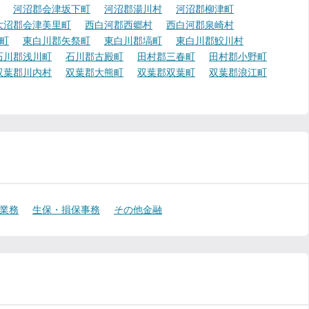
河沼郡会津坂下町
河沼郡湯川村
河沼郡柳津町
大沼郡会津美里町
西白河郡西郷村
西白河郡泉崎村
町
東白川郡矢祭町
東白川郡塙町
東白川郡鮫川村
石川郡浅川町
石川郡古殿町
田村郡三春町
田村郡小野町
双葉郡川内村
双葉郡大熊町
双葉郡双葉町
双葉郡浪江町
業務
生保・損保事務
その他金融