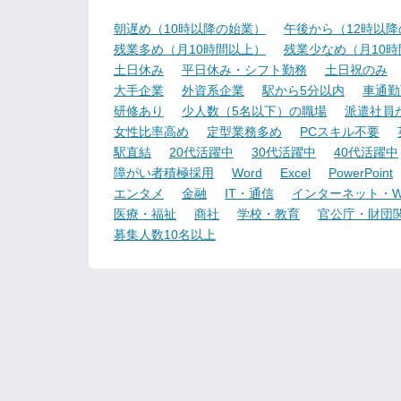
朝遅め（10時以降の始業）
午後から（12時以
残業多め（月10時間以上）
残業少なめ（月10
土日休み
平日休み・シフト勤務
土日祝のみ
大手企業
外資系企業
駅から5分以内
車通勤
研修あり
少人数（5名以下）の職場
派遣社員
女性比率高め
定型業務多め
PCスキル不要
駅直結
20代活躍中
30代活躍中
40代活躍中
障がい者積極採用
Word
Excel
PowerPoint
エンタメ
金融
IT・通信
インターネット・W
医療・福祉
商社
学校・教育
官公庁・財団
募集人数10名以上