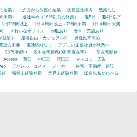
降の始業）
夕方から深夜の始業
扶養控除枠内
残業なし
時間未満）
退社早め（16時以前の終業）
週5日
週4日以下
1日7時間以上
1日４時間以上～7時間未満
1日４時間未満
可
きれいなオフィス
制服あり
食堂・売店あり
が就業中
服装自由・カジュアル可
男性比率高め
英語力不要
電話応対なし
アデコの派遣社員が就業中
50代活躍中
基本在宅勤務(8割程度在宅)
一部在宅勤務
Access
英語
中国語
韓国語
マスコミ・広告
eb
アパレル・コスメ
メーカー
住宅・不動産・建設
関連
職種未経験歓迎
業界未経験歓迎
派遣先名がわかる