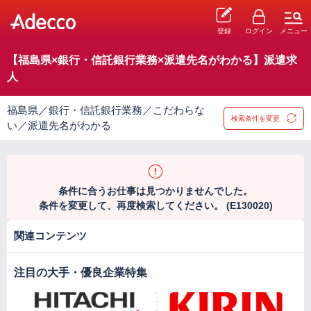
登録
ログイン
メニュー
【福島県×銀行・信託銀行業務×派遣先名がわかる】派遣求
人
福島県／銀行・信託銀行業務／こだわらな
検索条件を変更
い／派遣先名がわかる
条件に合うお仕事は見つかりませんでした。
条件を変更して、再度検索してください。 (E130020)
関連コンテンツ
注目の大手・優良企業特集