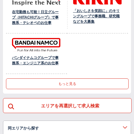
「おいしさを笑顔に」のキリ
在宅勤務も可能！日立グルー
ングループで事務職、研究職
プ（HITACHIグループ）で事
などを大募集
務系・テレオペのお仕事
バンダイナムコグループで事
務系・エンジニア系のお仕事
もっと見る
エリアを再選択して求人検索
同エリアから探す