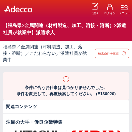
登録
ログイン
メニュー
【福島県×金属関連（材料製造、加工、溶接・溶断）×派遣
社員が就業中】派遣求人
福島県／金属関連（材料製造、加工、溶
接・溶断）／こだわらない／派遣社員が就
検索条件を変更
業中
条件に合うお仕事は見つかりませんでした。
条件を変更して、再度検索してください。 (E130020)
関連コンテンツ
注目の大手・優良企業特集