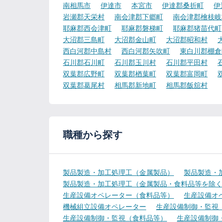
南相馬市
伊達市
本宮市
伊達郡桑折町
伊
岩瀬郡天栄村
南会津郡下郷町
南会津郡檜枝岐
耶麻郡西会津町
耶麻郡磐梯町
耶麻郡猪苗代町
大沼郡三島町
大沼郡金山町
大沼郡昭和村
西白河郡中島村
西白河郡矢吹町
東白川郡棚倉
石川郡石川町
石川郡玉川村
石川郡平田村
双葉郡広野町
双葉郡楢葉町
双葉郡富岡町
双葉郡葛尾村
相馬郡新地町
相馬郡飯舘村
職種から探す
製品製造・加工処理工（金属製品）
製品製造・
製品製造・加工処理工（金属製品・食料品等を除
生産設備オペレーター（食料品等）
生産設備オ
機械組立設備オペレーター
生産設備制御・監視
生産設備制御・監視（食料品等）
生産設備制御