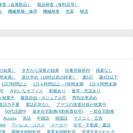
検査（金属製品）
製品検査（食料品等）
立
機械整備・修理
機械検査
包装
物流
降の始業）
夕方から深夜の始業
扶養控除枠内
残業なし
時間未満）
退社早め（16時以前の終業）
週5日
週4日以下
1日7時間以上
1日４時間以上～7時間未満
1日４時間未満
可
きれいなオフィス
制服あり
食堂・売店あり
が就業中
服装自由・カジュアル可
男性比率高め
英語力不要
電話応対なし
アデコの派遣社員が就業中
50代活躍中
基本在宅勤務(8割程度在宅)
一部在宅勤務
Access
英語
中国語
韓国語
マスコミ・広告
eb
アパレル・コスメ
メーカー
住宅・不動産・建設
関連
職種未経験歓迎
業界未経験歓迎
派遣先名がわかる