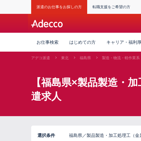
派遣のお仕事をお探しの方
転職支援をご希望の方
お仕事検索
はじめての方
キャリア・福利
アデコ派遣
東北
福島県
製造・物流・軽作業系
【福島県×製品製造・加
遣求人
選択条件
福島県／製品製造・加工処理工（金