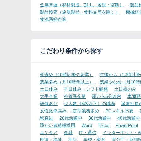
金属関連（材料製造、加工、溶接・溶断）
製品
製品検査（金属製品・食料品等を除く）
機械組
物流系軽作業
こだわり条件から探す
朝遅め（10時以降の始業）
午後から（12時以
残業多め（月10時間以上）
残業少なめ（月10
土日休み
平日休み・シフト勤務
土日祝のみ
大手企業
外資系企業
駅から5分以内
車通勤
研修あり
少人数（5名以下）の職場
派遣社員
女性比率高め
定型業務多め
PCスキル不要
駅直結
20代活躍中
30代活躍中
40代活躍中
障がい者積極採用
Word
Excel
PowerPoint
エンタメ
金融
IT・通信
インターネット・W
医療・福祉
商社
学校・教育
官公庁・財団