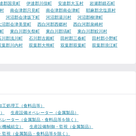
達郡国見町
伊達郡川俣町
安達郡大玉村
岩瀬郡鏡石町
村
南会津郡只見町
南会津郡南会津町
耶麻郡北塩原村
河沼郡会津坂下町
河沼郡湯川村
河沼郡柳津町
大沼郡会津美里町
西白河郡西郷村
西白河郡泉崎村
町
東白川郡矢祭町
東白川郡塙町
東白川郡鮫川村
石川郡浅川町
石川郡古殿町
田村郡三春町
田村郡小野町
双葉郡川内村
双葉郡大熊町
双葉郡双葉町
双葉郡浪江町
加工処理工（食料品等）
く）
生産設備オペレーター（金属製品）
ペレーター（金属製品・食料品等を除く）
（機械組立）
生産設備制御・監視（金属製品）
・監視（金属製品・食料品等を除く）