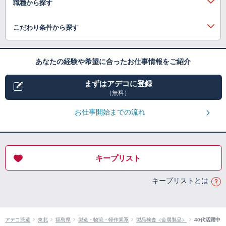
職種から探す
こだわり条件から探す
あなたの経験や希望に合ったお仕事情報をご紹介
まずはアデコに登録
（無料）
お仕事開始までの流れ
キープリスト
キープリストとは
アデコ派遣
東北
福島県
製造・物流・軽作業系
製品検査（金属製品）
40代活躍中