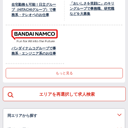
「おいしさを笑顔に」のキリ
在宅勤務も可能！日立グルー
ングループで事務職、研究職
プ（HITACHIグループ）で事
などを大募集
務系・テレオペのお仕事
バンダイナムコグループで事
務系・エンジニア系のお仕事
もっと見る
エリアを再選択して求人検索
同エリアから探す