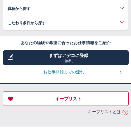
職種から探す
こだわり条件から探す
あなたの経験や希望に合ったお仕事情報をご紹介
まずはアデコに登録
（無料）
お仕事開始までの流れ
キープリスト
キープリストとは