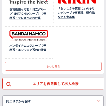
「おいしさを笑顔に」のキリ
在宅勤務も可能！日立グルー
ングループで事務職、研究職
プ（HITACHIグループ）で事
などを大募集
務系・テレオペのお仕事
バンダイナムコグループで事
務系・エンジニア系のお仕事
もっと見る
エリアを再選択して求人検索
同エリアから探す