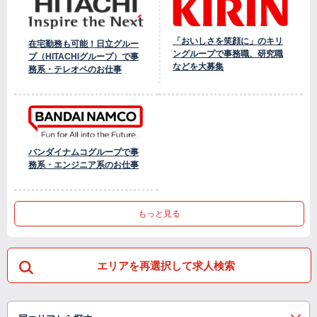
「おいしさを笑顔に」のキリ
在宅勤務も可能！日立グルー
ングループで事務職、研究職
プ（HITACHIグループ）で事
などを大募集
務系・テレオペのお仕事
バンダイナムコグループで事
務系・エンジニア系のお仕事
もっと見る
エリアを再選択して求人検索