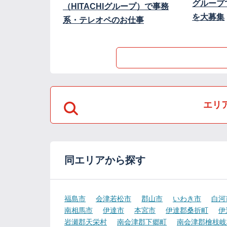
グループ
（HITACHIグループ）で事務
を大募集
系・テレオペのお仕事
エリ
同エリアから探す
福島市
会津若松市
郡山市
いわき市
白河
南相馬市
伊達市
本宮市
伊達郡桑折町
伊
岩瀬郡天栄村
南会津郡下郷町
南会津郡檜枝岐