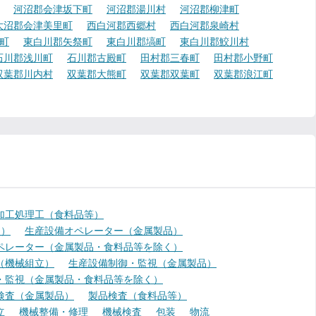
河沼郡会津坂下町
河沼郡湯川村
河沼郡柳津町
大沼郡会津美里町
西白河郡西郷村
西白河郡泉崎村
町
東白川郡矢祭町
東白川郡塙町
東白川郡鮫川村
石川郡浅川町
石川郡古殿町
田村郡三春町
田村郡小野町
双葉郡川内村
双葉郡大熊町
双葉郡双葉町
双葉郡浪江町
加工処理工（食料品等）
く）
生産設備オペレーター（金属製品）
ペレーター（金属製品・食料品等を除く）
（機械組立）
生産設備制御・監視（金属製品）
・監視（金属製品・食料品等を除く）
検査（金属製品）
製品検査（食料品等）
立
機械整備・修理
機械検査
包装
物流