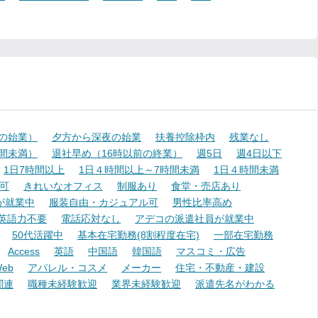
降の始業）
夕方から深夜の始業
扶養控除枠内
残業なし
時間未満）
退社早め（16時以前の終業）
週5日
週4日以下
1日7時間以上
1日４時間以上～7時間未満
1日４時間未満
可
きれいなオフィス
制服あり
食堂・売店あり
が就業中
服装自由・カジュアル可
男性比率高め
英語力不要
電話応対なし
アデコの派遣社員が就業中
50代活躍中
基本在宅勤務(8割程度在宅)
一部在宅勤務
Access
英語
中国語
韓国語
マスコミ・広告
eb
アパレル・コスメ
メーカー
住宅・不動産・建設
関連
職種未経験歓迎
業界未経験歓迎
派遣先名がわかる