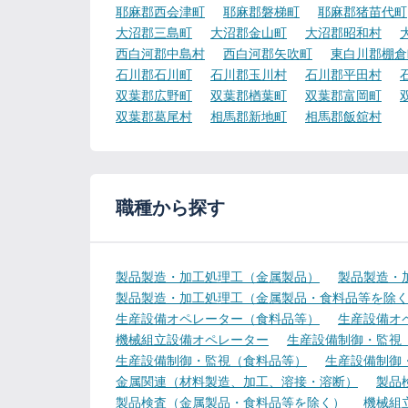
耶麻郡西会津町
耶麻郡磐梯町
耶麻郡猪苗代町
大沼郡三島町
大沼郡金山町
大沼郡昭和村
西白河郡中島村
西白河郡矢吹町
東白川郡棚倉
石川郡石川町
石川郡玉川村
石川郡平田村
双葉郡広野町
双葉郡楢葉町
双葉郡富岡町
双葉郡葛尾村
相馬郡新地町
相馬郡飯舘村
職種から探す
製品製造・加工処理工（金属製品）
製品製造・
製品製造・加工処理工（金属製品・食料品等を除
生産設備オペレーター（食料品等）
生産設備オ
機械組立設備オペレーター
生産設備制御・監視
生産設備制御・監視（食料品等）
生産設備制御
金属関連（材料製造、加工、溶接・溶断）
製品
製品検査（金属製品・食料品等を除く）
機械組