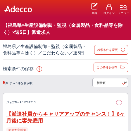
登録
ログイン
メニュー
【福島県×生産設備制御・監視（金属製品・食料品等を除
く）×週5日】派遣求人
福島県／生産設備制御・監視（金属製品・
検索条件を変更
食料品等を除く）／こだわらない／週5日
この条件を保存
検索条件の保存
5
件（1～5件を表示中）
ジョブNo.
A01281713
【派遣社員からキャリアアップのチャンス！】6ヶ
月後に客先雇用
紹介予定派遣