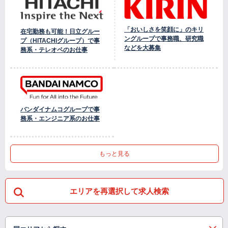
「おいしさを笑顔に」のキリ
在宅勤務も可能！日立グルー
ングループで事務職、研究職
プ（HITACHIグループ）で事
などを大募集
務系・テレオペのお仕事
バンダイナムコグループで事
務系・エンジニア系のお仕事
もっと見る
エリアを再選択して求人検索