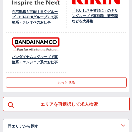
「おいしさを笑顔に」のキリ
在宅勤務も可能！日立グルー
ングループで事務職、研究職
プ（HITACHIグループ）で事
などを大募集
務系・テレオペのお仕事
バンダイナムコグループで事
務系・エンジニア系のお仕事
もっと見る
エリアを再選択して求人検索
同エリアから探す