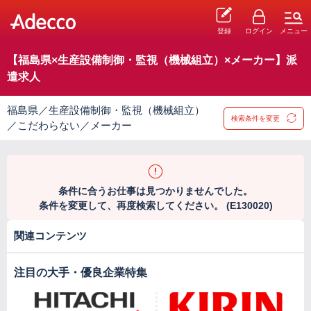
登録
ログイン
メニュー
【福島県×生産設備制御・監視（機械組立）×メーカー】派
遣求人
福島県／生産設備制御・監視（機械組立）
検索条件を変更
／こだわらない／メーカー
条件に合うお仕事は見つかりませんでした。
条件を変更して、再度検索してください。 (E130020)
関連コンテンツ
注目の大手・優良企業特集