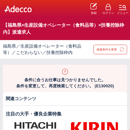
登録
ログイン
メニュー
【福島県×生産設備オペレーター（食料品等）×扶養控除枠
内】派遣求人
福島県／生産設備オペレーター（食料品
検索条件を変更
等）／こだわらない／扶養控除枠内
条件に合うお仕事は見つかりませんでした。
条件を変更して、再度検索してください。 (E130020)
関連コンテンツ
注目の大手・優良企業特集