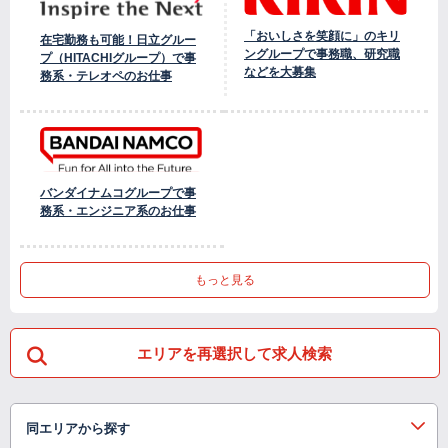
「おいしさを笑顔に」のキリ
在宅勤務も可能！日立グルー
ングループで事務職、研究職
プ（HITACHIグループ）で事
などを大募集
務系・テレオペのお仕事
バンダイナムコグループで事
務系・エンジニア系のお仕事
もっと見る
エリアを再選択して求人検索
同エリアから探す