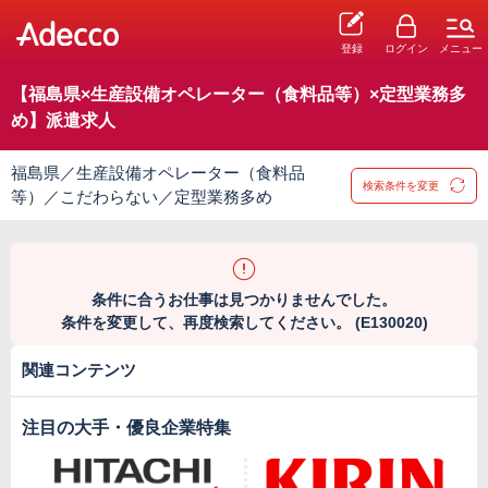
登録
ログイン
メニュー
【福島県×生産設備オペレーター（食料品等）×定型業務多
め】派遣求人
福島県／生産設備オペレーター（食料品
検索条件を変更
等）／こだわらない／定型業務多め
条件に合うお仕事は見つかりませんでした。
条件を変更して、再度検索してください。 (E130020)
関連コンテンツ
注目の大手・優良企業特集