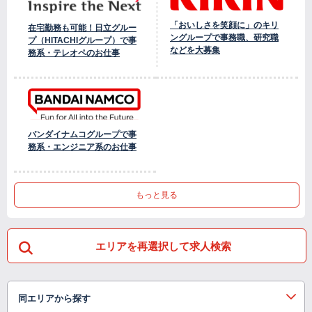
「おいしさを笑顔に」のキリ
在宅勤務も可能！日立グルー
ングループで事務職、研究職
プ（HITACHIグループ）で事
などを大募集
務系・テレオペのお仕事
バンダイナムコグループで事
務系・エンジニア系のお仕事
もっと見る
エリアを再選択して求人検索
同エリアから探す