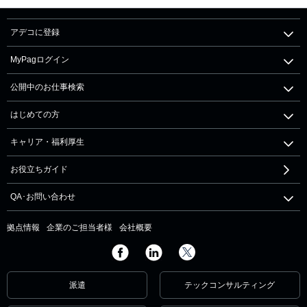
アデコに登録
MyPagログイン
公開中のお仕事検索
はじめての方
キャリア・福利厚生
お役立ちガイド
QA･お問い合わせ
拠点情報
企業のご担当者様
会社概要
派遣
テックコンサルティング