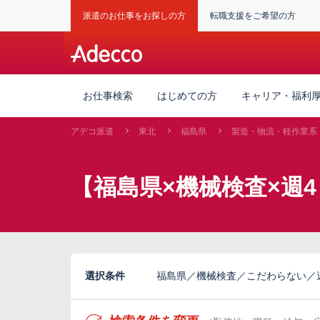
派遣のお仕事をお探しの方
転職支援をご希望の方
お仕事検索
はじめての方
キャリア・福利
アデコ派遣
東北
福島県
製造・物流・軽作業系
【福島県×機械検査×週
選択条件
福島県／機械検査／こだわらない／