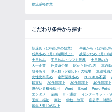
物流系軽作業
こだわり条件から探す
朝遅め（10時以降の始業）
午後から（12時以
残業多め（月10時間以上）
残業少なめ（月10
土日休み
平日休み・シフト勤務
土日祝のみ
大手企業
外資系企業
駅から5分以内
車通勤
研修あり
少人数（5名以下）の職場
派遣社員
女性比率高め
定型業務多め
PCスキル不要
駅直結
20代活躍中
30代活躍中
40代活躍中
障がい者積極採用
Word
Excel
PowerPoint
エンタメ
金融
IT・通信
インターネット・W
医療・福祉
商社
学校・教育
官公庁・財団
募集人数10名以上