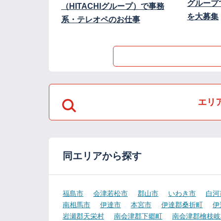
グループ
（HITACHIグループ）で事務
を大募集
系・テレオペのお仕事
エリ
同エリアから探す
福島市
会津若松市
郡山市
いわき市
白河
南相馬市
伊達市
本宮市
伊達郡桑折町
伊
岩瀬郡天栄村
南会津郡下郷町
南会津郡檜枝岐