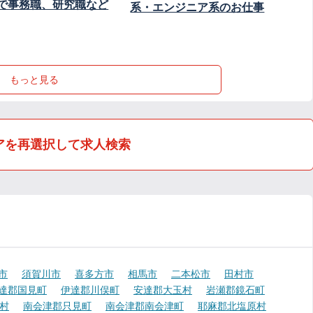
で事務職、研究職など
系・エンジニア系のお仕事
もっと見る
アを再選択して求人検索
市
須賀川市
喜多方市
相馬市
二本松市
田村市
達郡国見町
伊達郡川俣町
安達郡大玉村
岩瀬郡鏡石町
村
南会津郡只見町
南会津郡南会津町
耶麻郡北塩原村