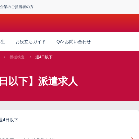
企業のご担当者の方
厚生
お役立ちガイド
QA･お問い合わせ
機械検査
週4日以下
4日以下】派遣求人
週4日以下