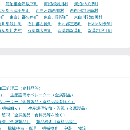
河沼郡会津坂下町
河沼郡湯川村
河沼郡柳津町
大沼郡会津美里町
西白河郡西郷村
西白河郡泉崎村
町
東白川郡矢祭町
東白川郡塙町
東白川郡鮫川村
石川郡浅川町
石川郡古殿町
田村郡三春町
田村郡小野町
双葉郡川内村
双葉郡大熊町
双葉郡双葉町
双葉郡浪江町
加工処理工（食料品等）
く）
生産設備オペレーター（金属製品）
ペレーター（金属製品・食料品等を除く）
（機械組立）
生産設備制御・監視（金属製品）
・監視（金属製品・食料品等を除く）
検査（金属製品）
製品検査（食料品等）
立
機械整備・修理
機械検査
包装
物流