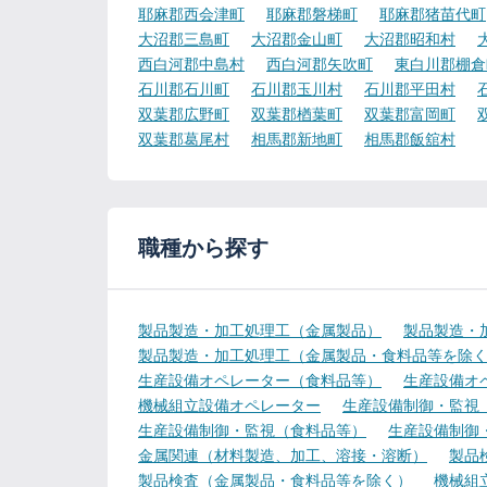
耶麻郡西会津町
耶麻郡磐梯町
耶麻郡猪苗代町
大沼郡三島町
大沼郡金山町
大沼郡昭和村
西白河郡中島村
西白河郡矢吹町
東白川郡棚倉
石川郡石川町
石川郡玉川村
石川郡平田村
双葉郡広野町
双葉郡楢葉町
双葉郡富岡町
双葉郡葛尾村
相馬郡新地町
相馬郡飯舘村
職種から探す
製品製造・加工処理工（金属製品）
製品製造・
製品製造・加工処理工（金属製品・食料品等を除
生産設備オペレーター（食料品等）
生産設備オ
機械組立設備オペレーター
生産設備制御・監視
生産設備制御・監視（食料品等）
生産設備制御
金属関連（材料製造、加工、溶接・溶断）
製品
製品検査（金属製品・食料品等を除く）
機械組