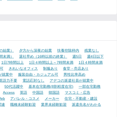
降の始業）
夕方から深夜の始業
扶養控除枠内
残業なし
時間未満）
退社早め（16時以前の終業）
週5日
週4日以下
1日7時間以上
1日４時間以上～7時間未満
1日４時間未満
可
きれいなオフィス
制服あり
食堂・売店あり
が就業中
服装自由・カジュアル可
男性比率高め
英語力不要
電話応対なし
アデコの派遣社員が就業中
50代活躍中
基本在宅勤務(8割程度在宅)
一部在宅勤務
Access
英語
中国語
韓国語
マスコミ・広告
eb
アパレル・コスメ
メーカー
住宅・不動産・建設
関連
職種未経験歓迎
業界未経験歓迎
派遣先名がわかる