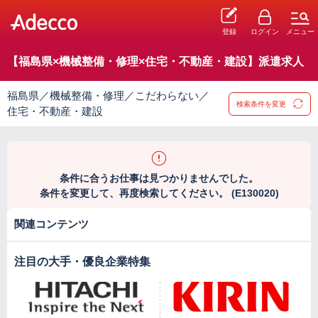
登録
ログイン
メニュー
【福島県×機械整備・修理×住宅・不動産・建設】派遣求人
福島県／機械整備・修理／こだわらない／
検索条件を変更
住宅・不動産・建設
条件に合うお仕事は見つかりませんでした。
条件を変更して、再度検索してください。 (E130020)
関連コンテンツ
注目の大手・優良企業特集