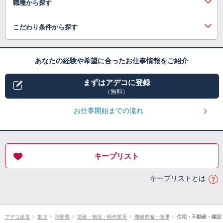
職種から探す
こだわり条件から探す
あなたの経験や希望に合ったお仕事情報をご紹介
まずはアデコに登録
（無料）
お仕事開始までの流れ
キープリスト
キープリストとは
アデコ派遣
東北
福島県
製造・物流・軽作業系
機械整備・修理
住宅・不動産・建設