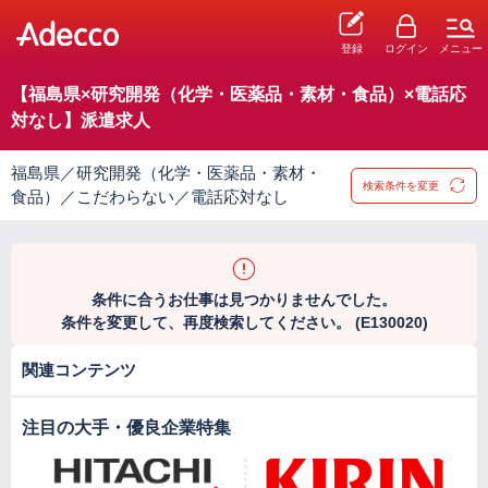
登録
ログイン
メニュー
【福島県×研究開発（化学・医薬品・素材・食品）×電話応
対なし】派遣求人
福島県／研究開発（化学・医薬品・素材・
検索条件を変更
食品）／こだわらない／電話応対なし
条件に合うお仕事は見つかりませんでした。
条件を変更して、再度検索してください。 (E130020)
関連コンテンツ
注目の大手・優良企業特集