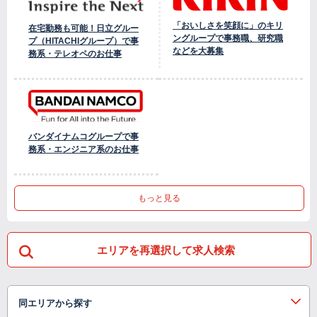
「おいしさを笑顔に」のキリ
在宅勤務も可能！日立グルー
ングループで事務職、研究職
プ（HITACHIグループ）で事
などを大募集
務系・テレオペのお仕事
バンダイナムコグループで事
務系・エンジニア系のお仕事
もっと見る
エリアを再選択して求人検索
同エリアから探す