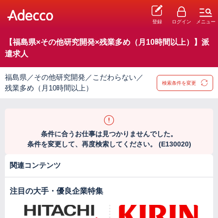
登録
ログイン
メニュー
【福島県×その他研究開発×残業多め（月10時間以上）】派
遣求人
福島県／その他研究開発／こだわらない／
検索条件を変更
残業多め（月10時間以上）
条件に合うお仕事は見つかりませんでした。
条件を変更して、再度検索してください。 (E130020)
関連コンテンツ
注目の大手・優良企業特集