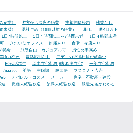
降の始業）
夕方から深夜の始業
扶養控除枠内
残業なし
時間未満）
退社早め（16時以前の終業）
週5日
週4日以下
1日7時間以上
1日４時間以上～7時間未満
1日４時間未満
可
きれいなオフィス
制服あり
食堂・売店あり
が就業中
服装自由・カジュアル可
男性比率高め
英語力不要
電話応対なし
アデコの派遣社員が就業中
50代活躍中
基本在宅勤務(8割程度在宅)
一部在宅勤務
Access
英語
中国語
韓国語
マスコミ・広告
eb
アパレル・コスメ
メーカー
住宅・不動産・建設
関連
職種未経験歓迎
業界未経験歓迎
派遣先名がわかる