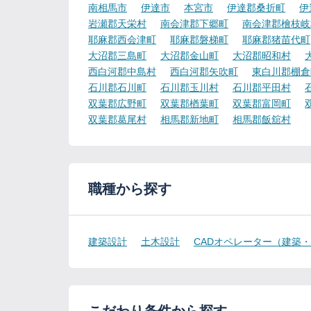
南相馬市
伊達市
本宮市
伊達郡桑折町
伊
岩瀬郡天栄村
南会津郡下郷町
南会津郡檜枝岐
耶麻郡西会津町
耶麻郡磐梯町
耶麻郡猪苗代町
大沼郡三島町
大沼郡金山町
大沼郡昭和村
西白河郡中島村
西白河郡矢吹町
東白川郡棚倉
石川郡石川町
石川郡玉川村
石川郡平田村
双葉郡広野町
双葉郡楢葉町
双葉郡富岡町
双葉郡葛尾村
相馬郡新地町
相馬郡飯舘村
職種から探す
建築設計
土木設計
CADオペレーター（建築