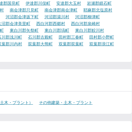
達郡国見町
伊達郡川俣町
安達郡大玉村
岩瀬郡鏡石町
村
南会津郡只見町
南会津郡南会津町
耶麻郡北塩原村
河沼郡会津坂下町
河沼郡湯川村
河沼郡柳津町
大沼郡会津美里町
西白河郡西郷村
西白河郡泉崎村
町
東白川郡矢祭町
東白川郡塙町
東白川郡鮫川村
石川郡浅川町
石川郡古殿町
田村郡三春町
田村郡小野町
双葉郡川内村
双葉郡大熊町
双葉郡双葉町
双葉郡浪江町
・土木・プラント）
その他建築・土木・プラント