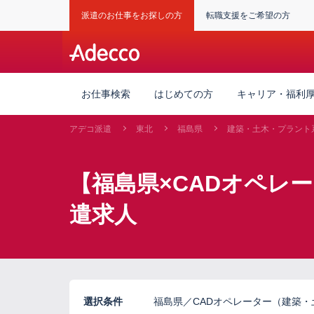
派遣のお仕事をお探しの方
転職支援をご希望の方
お仕事検索
はじめての方
キャリア・福利
アデコ派遣
東北
福島県
建築・土木・プラント
【福島県×CADオペレ
遣求人
選択条件
福島県／CADオペレーター（建築・