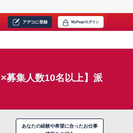
アデコに
登録
MyPage
ログイン
×募集人数10名以上】派
あなたの経験や希望に合ったお仕事