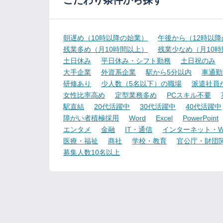
こだわり条件から探す
朝遅め（10時以降の始業）
午後から（12時以
残業多め（月10時間以上）
残業少なめ（月10
土日休み
平日休み・シフト勤務
土日祝のみ
大手企業
外資系企業
駅から5分以内
車通勤
研修あり
少人数（5名以下）の職場
派遣社員
女性比率高め
定型業務多め
PCスキル不要
駅直結
20代活躍中
30代活躍中
40代活躍中
障がい者積極採用
Word
Excel
PowerPoint
エンタメ
金融
IT・通信
インターネット・W
医療・福祉
商社
学校・教育
官公庁・財団
募集人数10名以上