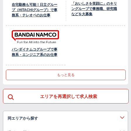
「おいしさを笑顔に」のキリ
在宅勤務も可能！日立グルー
ングループで事務職、研究職
プ（HITACHIグループ）で事
などを大募集
務系・テレオペのお仕事
バンダイナムコグループで事
務系・エンジニア系のお仕事
もっと見る
エリアを再選択して求人検索
同エリアから探す