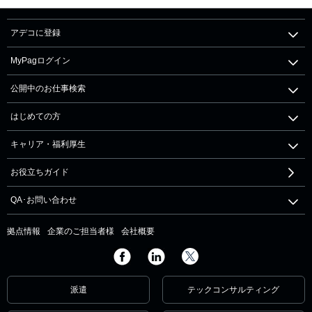
アデコに登録
MyPagログイン
公開中のお仕事検索
はじめての方
キャリア・福利厚生
お役立ちガイド
QA･お問い合わせ
拠点情報
企業のご担当者様
会社概要
派遣
テックコンサルティング