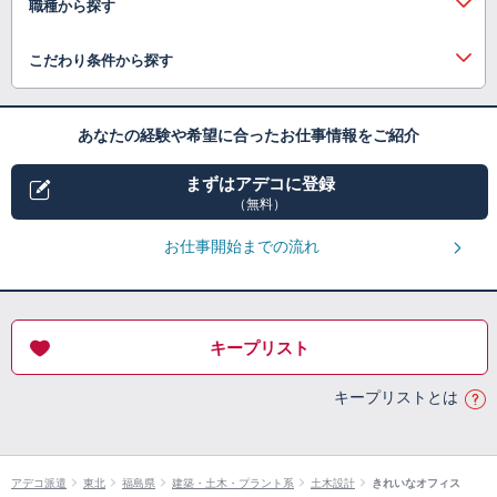
職種から探す
こだわり条件から探す
あなたの経験や希望に合ったお仕事情報をご紹介
まずはアデコに登録
（無料）
お仕事開始までの流れ
キープリスト
キープリストとは
アデコ派遣
東北
福島県
建築・土木・プラント系
土木設計
きれいなオフィス