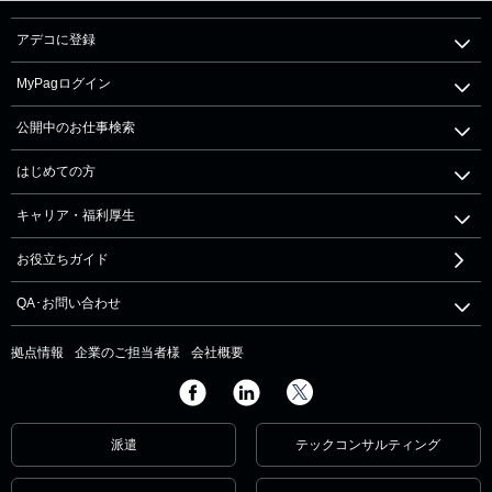
アデコに登録
MyPagログイン
公開中のお仕事検索
はじめての方
キャリア・福利厚生
お役立ちガイド
QA･お問い合わせ
拠点情報
企業のご担当者様
会社概要
派遣
テックコンサルティング