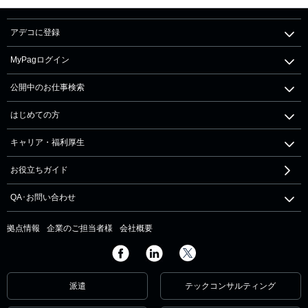
アデコに登録
MyPagログイン
公開中のお仕事検索
はじめての方
キャリア・福利厚生
お役立ちガイド
QA･お問い合わせ
拠点情報
企業のご担当者様
会社概要
派遣
テックコンサルティング