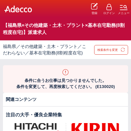
登録
ログイン
メニュー
【福島県×その他建築・土木・プラント×基本在宅勤務(8割
程度在宅)】派遣求人
福島県／その他建築・土木・プラント／こ
検索条件を変更
だわらない／基本在宅勤務(8割程度在宅)
条件に合うお仕事は見つかりませんでした。
条件を変更して、再度検索してください。 (E130020)
関連コンテンツ
注目の大手・優良企業特集