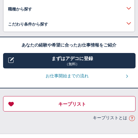
職種から探す
こだわり条件から探す
あなたの経験や希望に合ったお仕事情報をご紹介
まずはアデコに登録
（無料）
お仕事開始までの流れ
キープリスト
キープリストとは