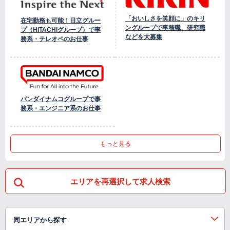
「おいしさを笑顔に」のキリ
在宅勤務も可能！日立グルー
ングループで事務職、研究職
プ（HITACHIグループ）で事
などを大募集
務系・テレオペのお仕事
バンダイナムコグループで事
務系・エンジニア系のお仕事
もっと見る
エリアを再選択して求人検索
同エリアから探す