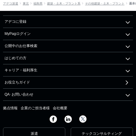
アデコ派遣
東北
福島県
建築・土木・プラント系
その他建築・土木・プラント
基本
アデコに登録
MyPagログイン
公開中のお仕事検索
はじめての方
キャリア・福利厚生
お役立ちガイド
QA･お問い合わせ
拠点情報
企業のご担当者様
会社概要
派遣
テックコンサルティング