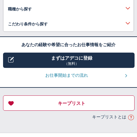
職種から探す
こだわり条件から探す
あなたの経験や希望に合ったお仕事情報をご紹介
まずはアデコに登録
（無料）
お仕事開始までの流れ
キープリスト
キープリストとは