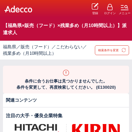
登録
ログイン
メニュー
【福島県×販売（フード）×残業多め（月10時間以上）】派
遣求人
福島県／販売（フード）／こだわらない／
検索条件を変更
残業多め（月10時間以上）
条件に合うお仕事は見つかりませんでした。
条件を変更して、再度検索してください。 (E130020)
関連コンテンツ
注目の大手・優良企業特集