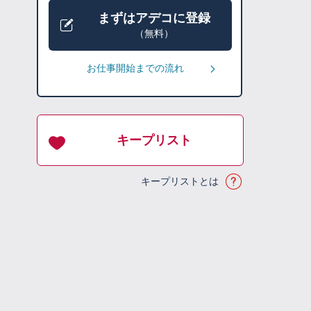
まずはアデコに登録
（無料）
お仕事開始までの流れ
キープリスト
キープリストとは