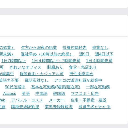
降の始業）
夕方から深夜の始業
扶養控除枠内
残業なし
時間未満）
退社早め（16時以前の終業）
週5日
週4日以下
1日7時間以上
1日４時間以上～7時間未満
1日４時間未満
可
きれいなオフィス
制服あり
食堂・売店あり
が就業中
服装自由・カジュアル可
男性比率高め
英語力不要
電話応対なし
アデコの派遣社員が就業中
50代活躍中
基本在宅勤務(8割程度在宅)
一部在宅勤務
Access
英語
中国語
韓国語
マスコミ・広告
eb
アパレル・コスメ
メーカー
住宅・不動産・建設
関連
職種未経験歓迎
業界未経験歓迎
派遣先名がわかる