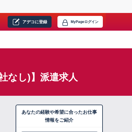
アデコに
登録
MyPage
ログイン
社なし)】派遣求人
あなたの経験や希望に合ったお仕事
情報をご紹介