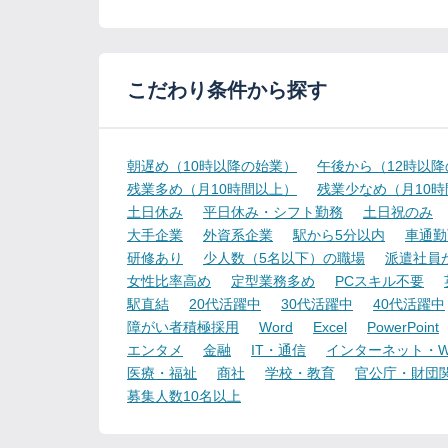
こだわり条件から探す
朝遅め（10時以降の始業）
午後から（12時以
残業多め（月10時間以上）
残業少なめ（月10
土日休み
平日休み・シフト勤務
土日祝のみ
大手企業
外資系企業
駅から5分以内
車通勤
研修あり
少人数（5名以下）の職場
派遣社員
女性比率高め
定型業務多め
PCスキル不要
駅直結
20代活躍中
30代活躍中
40代活躍中
障がい者積極採用
Word
Excel
PowerPoint
エンタメ
金融
IT・通信
インターネット・W
医療・福祉
商社
学校・教育
官公庁・財団
募集人数10名以上