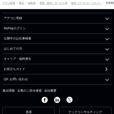
アデコ派遣
東北
福島県
営業・販売・サービス系
販売（アパレル・コスメ）
定型業
アデコに登録
MyPagログイン
公開中のお仕事検索
はじめての方
キャリア・福利厚生
お役立ちガイド
QA･お問い合わせ
拠点情報
企業のご担当者様
会社概要
派遣
テックコンサルティング