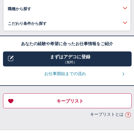
職種から探す
こだわり条件から探す
あなたの経験や希望に合ったお仕事情報をご紹介
まずはアデコに登録
（無料）
お仕事開始までの流れ
キープリスト
キープリストとは