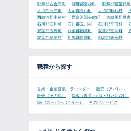
耶麻郡西会津町
耶麻郡磐梯町
耶麻郡猪苗代町
大沼郡三島町
大沼郡金山町
大沼郡昭和村
西白河郡中島村
西白河郡矢吹町
東白川郡棚倉
石川郡石川町
石川郡玉川村
石川郡平田村
双葉郡広野町
双葉郡楢葉町
双葉郡富岡町
双葉郡葛尾村
相馬郡新地町
相馬郡飯舘村
職種から探す
営業・企画営業・ラウンダー
販売（アパレル・
販売（その他）
接客（飲食・ﾎﾃﾙ・ｱﾐｭｰｽﾞﾒﾝﾄ）
SV（スーパーバイザー）
その他サービス