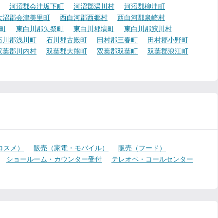
河沼郡会津坂下町
河沼郡湯川村
河沼郡柳津町
大沼郡会津美里町
西白河郡西郷村
西白河郡泉崎村
町
東白川郡矢祭町
東白川郡塙町
東白川郡鮫川村
石川郡浅川町
石川郡古殿町
田村郡三春町
田村郡小野町
双葉郡川内村
双葉郡大熊町
双葉郡双葉町
双葉郡浪江町
コスメ）
販売（家電・モバイル）
販売（フード）
ショールーム・カウンター受付
テレオペ・コールセンター