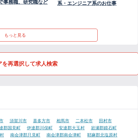
で事務職、研究職など
系・エンジニア系のお仕事
もっと見る
アを再選択して求人検索
市
須賀川市
喜多方市
相馬市
二本松市
田村市
達郡国見町
伊達郡川俣町
安達郡大玉村
岩瀬郡鏡石町
村
南会津郡只見町
南会津郡南会津町
耶麻郡北塩原村