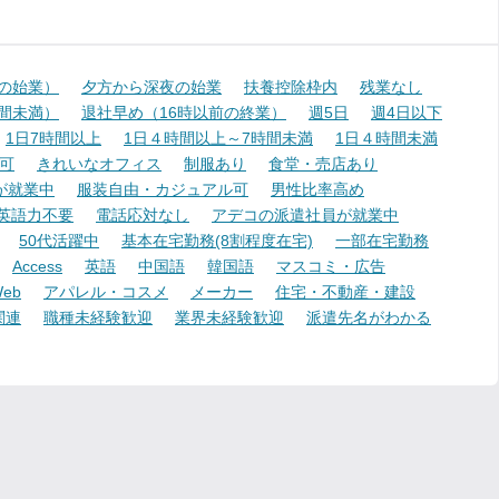
降の始業）
夕方から深夜の始業
扶養控除枠内
残業なし
時間未満）
退社早め（16時以前の終業）
週5日
週4日以下
1日7時間以上
1日４時間以上～7時間未満
1日４時間未満
可
きれいなオフィス
制服あり
食堂・売店あり
が就業中
服装自由・カジュアル可
男性比率高め
英語力不要
電話応対なし
アデコの派遣社員が就業中
50代活躍中
基本在宅勤務(8割程度在宅)
一部在宅勤務
Access
英語
中国語
韓国語
マスコミ・広告
eb
アパレル・コスメ
メーカー
住宅・不動産・建設
関連
職種未経験歓迎
業界未経験歓迎
派遣先名がわかる