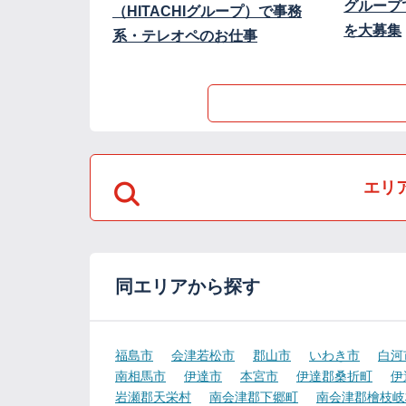
グループ
（HITACHIグループ）で事務
を大募集
系・テレオペのお仕事
エリ
同エリアから探す
福島市
会津若松市
郡山市
いわき市
白河
南相馬市
伊達市
本宮市
伊達郡桑折町
伊
岩瀬郡天栄村
南会津郡下郷町
南会津郡檜枝岐