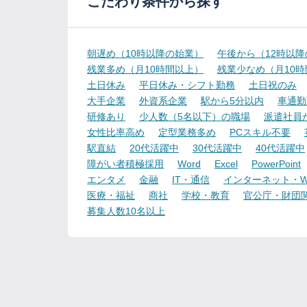
こだわり条件から探す
朝遅め（10時以降の始業）
午後から（12時以
残業多め（月10時間以上）
残業少なめ（月10
土日休み
平日休み・シフト勤務
土日祝のみ
大手企業
外資系企業
駅から5分以内
車通勤
研修あり
少人数（5名以下）の職場
派遣社員
女性比率高め
定型業務多め
PCスキル不要
駅直結
20代活躍中
30代活躍中
40代活躍中
障がい者積極採用
Word
Excel
PowerPoint
エンタメ
金融
IT・通信
インターネット・W
医療・福祉
商社
学校・教育
官公庁・財団
募集人数10名以上