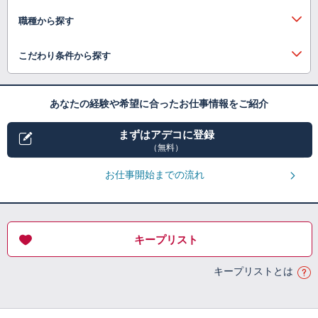
職種から探す
こだわり条件から探す
あなたの経験や希望に合ったお仕事情報をご紹介
まずはアデコに登録
（無料）
お仕事開始までの流れ
キープリスト
キープリストとは