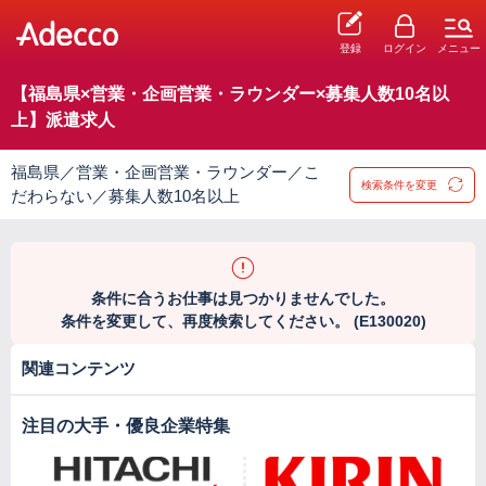
登録
ログイン
メニュー
【福島県×営業・企画営業・ラウンダー×募集人数10名以
上】派遣求人
福島県／営業・企画営業・ラウンダー／こ
検索条件を変更
だわらない／募集人数10名以上
条件に合うお仕事は見つかりませんでした。
条件を変更して、再度検索してください。 (E130020)
関連コンテンツ
注目の大手・優良企業特集