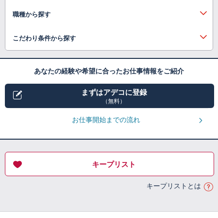
職種から探す
こだわり条件から探す
あなたの経験や希望に合ったお仕事情報をご紹介
まずはアデコに登録
（無料）
お仕事開始までの流れ
キープリスト
キープリストとは