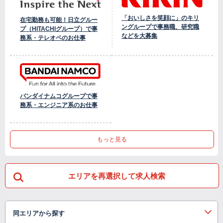
「おいしさを笑顔に」のキリ
在宅勤務も可能！日立グルー
ングループで事務職、研究職
プ（HITACHIグループ）で事
などを大募集
務系・テレオペのお仕事
バンダイナムコグループで事
務系・エンジニア系のお仕事
もっと見る
エリアを再選択して求人検索
同エリアから探す