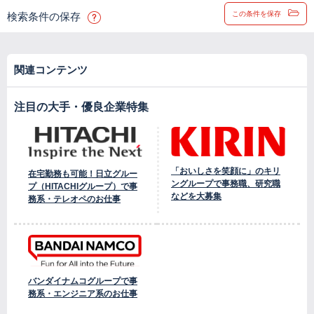
この条件を保存
検索条件の保存
関連コンテンツ
注目の大手・優良企業特集
「おいしさを笑顔に」のキリ
在宅勤務も可能！日立グルー
ングループで事務職、研究職
プ（HITACHIグループ）で事
などを大募集
務系・テレオペのお仕事
バンダイナムコグループで事
務系・エンジニア系のお仕事