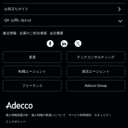
お役立ちガイド
QA･お問い合わせ
拠点情報
企業のご担当者様
会社概要
派遣
テックコンサルティング
転職エージェント
就活エージェント
フリーランス
Adecco Group
個人情報保護方針・個人情報の取扱いについて
サービス利用規約
セキュリティ
リンクポリシー