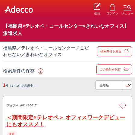
登録
ログイン
メニュー
【福島県×テレオペ・コールセンター×きれいなオフィス】
派遣求人
福島県／テレオペ・コールセンター／こだ
検索条件を変更
わらない／きれいなオフィス
この条件を保存
検索条件の保存
1
件（1～1件を表示中）
ジョブNo.
A01486617
＜期間限定×テレオペ＞ オフィスワークデビュー
にもオススメ！
派遣