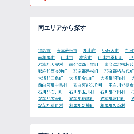
同エリアから探す
福島市
会津若松市
郡山市
いわき市
白河
南相馬市
伊達市
本宮市
伊達郡桑折町
伊
岩瀬郡天栄村
南会津郡下郷町
南会津郡檜枝岐
耶麻郡西会津町
耶麻郡磐梯町
耶麻郡猪苗代町
大沼郡三島町
大沼郡金山町
大沼郡昭和村
西白河郡中島村
西白河郡矢吹町
東白川郡棚倉
石川郡石川町
石川郡玉川村
石川郡平田村
双葉郡広野町
双葉郡楢葉町
双葉郡富岡町
双葉郡葛尾村
相馬郡新地町
相馬郡飯舘村