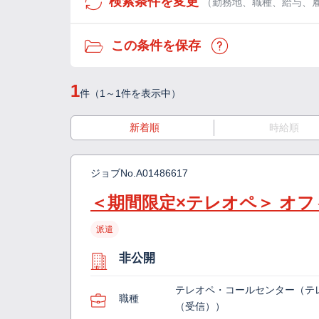
検索条件を変更
（勤務地、職種、給与、
この条件を保存
1
件（1～1件を表示中）
新着順
時給順
ジョブNo.
A01486617
＜期間限定×テレオペ＞ オ
派遣
非公開
テレオペ・コールセンター（テ
職種
（受信））