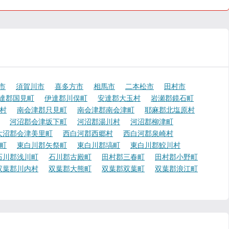
市
須賀川市
喜多方市
相馬市
二本松市
田村市
達郡国見町
伊達郡川俣町
安達郡大玉村
岩瀬郡鏡石町
村
南会津郡只見町
南会津郡南会津町
耶麻郡北塩原村
河沼郡会津坂下町
河沼郡湯川村
河沼郡柳津町
大沼郡会津美里町
西白河郡西郷村
西白河郡泉崎村
町
東白川郡矢祭町
東白川郡塙町
東白川郡鮫川村
石川郡浅川町
石川郡古殿町
田村郡三春町
田村郡小野町
双葉郡川内村
双葉郡大熊町
双葉郡双葉町
双葉郡浪江町