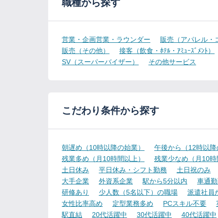
職種から探す
営業・企画営業・ラウンダー
販売（アパレル・
販売（その他）
接客（飲食・ﾎﾃﾙ・ｱﾐｭｰｽﾞﾒﾝﾄ）
SV（スーパーバイザー）
その他サービス
こだわり条件から探す
朝遅め（10時以降の始業）
午後から（12時以
残業多め（月10時間以上）
残業少なめ（月10
土日休み
平日休み・シフト勤務
土日祝のみ
大手企業
外資系企業
駅から5分以内
車通勤
研修あり
少人数（5名以下）の職場
派遣社員
女性比率高め
定型業務多め
PCスキル不要
駅直結
20代活躍中
30代活躍中
40代活躍中