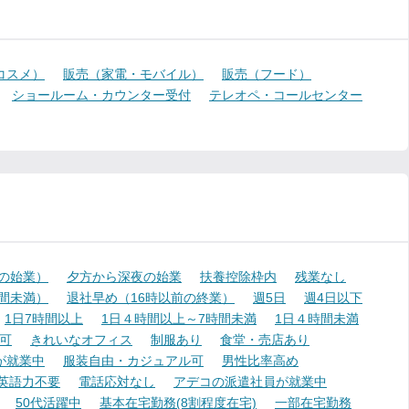
コスメ）
販売（家電・モバイル）
販売（フード）
ショールーム・カウンター受付
テレオペ・コールセンター
降の始業）
夕方から深夜の始業
扶養控除枠内
残業なし
時間未満）
退社早め（16時以前の終業）
週5日
週4日以下
1日7時間以上
1日４時間以上～7時間未満
1日４時間未満
可
きれいなオフィス
制服あり
食堂・売店あり
が就業中
服装自由・カジュアル可
男性比率高め
英語力不要
電話応対なし
アデコの派遣社員が就業中
50代活躍中
基本在宅勤務(8割程度在宅)
一部在宅勤務