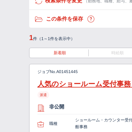
検索条件を変更
（勤務地、職種、給与、
この条件を保存
1
件（1～1件を表示中）
新着順
時給順
ジョブNo.
A01451445
人気のショールーム受付事務
派遣
非公開
ショールーム・カウンター受
職種
般事務