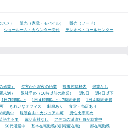
コスメ）
販売（家電・モバイル）
販売（フード）
ショールーム・カウンター受付
テレオペ・コールセンター
降の始業）
夕方から深夜の始業
扶養控除枠内
残業なし
時間未満）
退社早め（16時以前の終業）
週5日
週4日以下
1日7時間以上
1日４時間以上～7時間未満
1日４時間未満
可
きれいなオフィス
制服あり
食堂・売店あり
が就業中
服装自由・カジュアル可
男性比率高め
英語力不要
電話応対なし
アデコの派遣社員が就業中
50代活躍中
基本在宅勤務(8割程度在宅)
一部在宅勤務