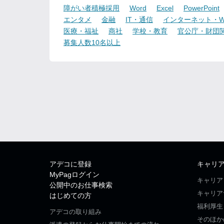
障がい者積極採用
Word
Excel
PowerPoint
エンタメ
金融
IT・通信
インターネット・W
医療・福祉
商社
学校・教育
官公庁・財団
募集人数10名以上
アデコに登録
キャリ
MyPagログイン
キャリア
公開中のお仕事検索
キャリア
はじめての方
福利厚生
アデコの取り組み
そのほか