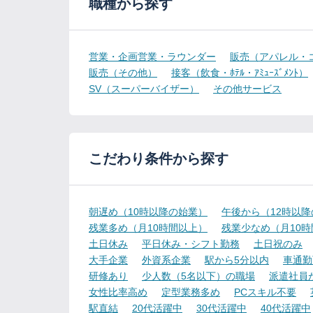
職種から探す
営業・企画営業・ラウンダー
販売（アパレル・
販売（その他）
接客（飲食・ﾎﾃﾙ・ｱﾐｭｰｽﾞﾒﾝﾄ）
SV（スーパーバイザー）
その他サービス
こだわり条件から探す
朝遅め（10時以降の始業）
午後から（12時以
残業多め（月10時間以上）
残業少なめ（月10
土日休み
平日休み・シフト勤務
土日祝のみ
大手企業
外資系企業
駅から5分以内
車通勤
研修あり
少人数（5名以下）の職場
派遣社員
女性比率高め
定型業務多め
PCスキル不要
駅直結
20代活躍中
30代活躍中
40代活躍中