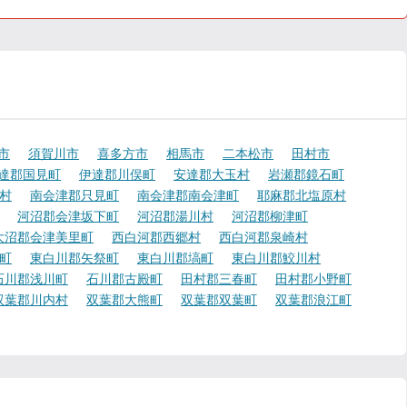
市
須賀川市
喜多方市
相馬市
二本松市
田村市
達郡国見町
伊達郡川俣町
安達郡大玉村
岩瀬郡鏡石町
村
南会津郡只見町
南会津郡南会津町
耶麻郡北塩原村
河沼郡会津坂下町
河沼郡湯川村
河沼郡柳津町
大沼郡会津美里町
西白河郡西郷村
西白河郡泉崎村
町
東白川郡矢祭町
東白川郡塙町
東白川郡鮫川村
石川郡浅川町
石川郡古殿町
田村郡三春町
田村郡小野町
双葉郡川内村
双葉郡大熊町
双葉郡双葉町
双葉郡浪江町