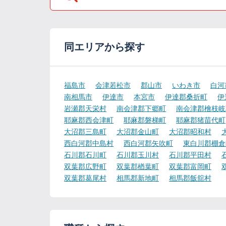
同エリアから探す
福島市
会津若松市
郡山市
いわき市
白河
南相馬市
伊達市
本宮市
伊達郡桑折町
伊
岩瀬郡天栄村
南会津郡下郷町
南会津郡檜枝岐
耶麻郡西会津町
耶麻郡磐梯町
耶麻郡猪苗代町
大沼郡三島町
大沼郡金山町
大沼郡昭和村
西白河郡中島村
西白河郡矢吹町
東白川郡棚倉
石川郡石川町
石川郡玉川村
石川郡平田村
双葉郡広野町
双葉郡楢葉町
双葉郡富岡町
双葉郡葛尾村
相馬郡新地町
相馬郡飯舘村