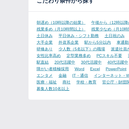
こだわり条件から探す
朝遅め（10時以降の始業）
午後から（12時以
残業多め（月10時間以上）
残業少なめ（月10
土日休み
平日休み・シフト勤務
土日祝のみ
大手企業
外資系企業
駅から5分以内
車通勤
研修あり
少人数（5名以下）の職場
派遣社員
女性比率高め
定型業務多め
PCスキル不要
駅直結
20代活躍中
30代活躍中
40代活躍中
障がい者積極採用
Word
Excel
PowerPoint
エンタメ
金融
IT・通信
インターネット・W
医療・福祉
商社
学校・教育
官公庁・財団
募集人数10名以上