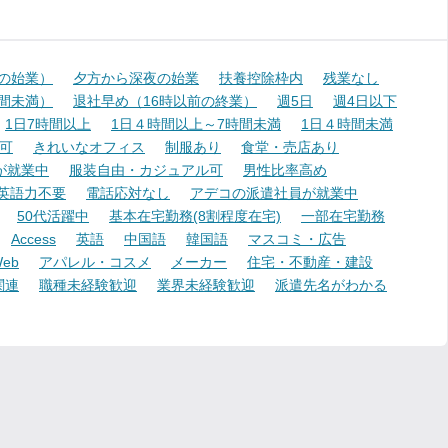
降の始業）
夕方から深夜の始業
扶養控除枠内
残業なし
時間未満）
退社早め（16時以前の終業）
週5日
週4日以下
1日7時間以上
1日４時間以上～7時間未満
1日４時間未満
可
きれいなオフィス
制服あり
食堂・売店あり
が就業中
服装自由・カジュアル可
男性比率高め
英語力不要
電話応対なし
アデコの派遣社員が就業中
50代活躍中
基本在宅勤務(8割程度在宅)
一部在宅勤務
Access
英語
中国語
韓国語
マスコミ・広告
eb
アパレル・コスメ
メーカー
住宅・不動産・建設
関連
職種未経験歓迎
業界未経験歓迎
派遣先名がわかる