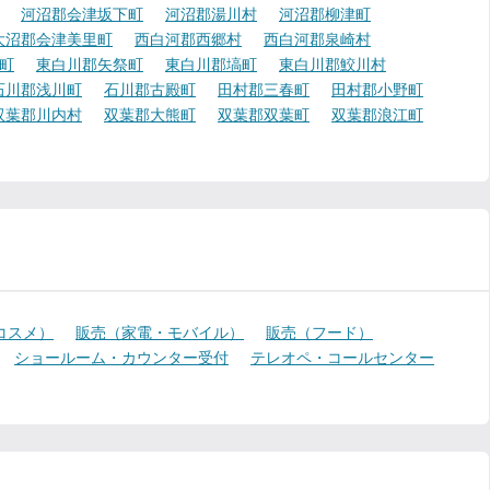
河沼郡会津坂下町
河沼郡湯川村
河沼郡柳津町
大沼郡会津美里町
西白河郡西郷村
西白河郡泉崎村
町
東白川郡矢祭町
東白川郡塙町
東白川郡鮫川村
石川郡浅川町
石川郡古殿町
田村郡三春町
田村郡小野町
双葉郡川内村
双葉郡大熊町
双葉郡双葉町
双葉郡浪江町
コスメ）
販売（家電・モバイル）
販売（フード）
ショールーム・カウンター受付
テレオペ・コールセンター