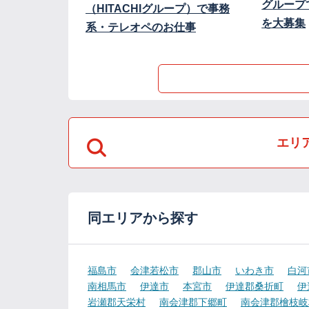
グループ
（HITACHIグループ）で事務
を大募集
系・テレオペのお仕事
エリ
同エリアから探す
福島市
会津若松市
郡山市
いわき市
白河
南相馬市
伊達市
本宮市
伊達郡桑折町
伊
岩瀬郡天栄村
南会津郡下郷町
南会津郡檜枝岐