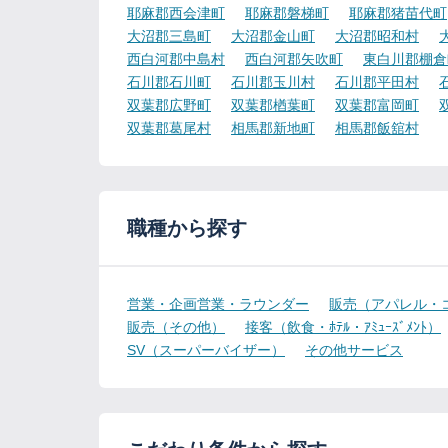
耶麻郡西会津町
耶麻郡磐梯町
耶麻郡猪苗代町
大沼郡三島町
大沼郡金山町
大沼郡昭和村
西白河郡中島村
西白河郡矢吹町
東白川郡棚倉
石川郡石川町
石川郡玉川村
石川郡平田村
双葉郡広野町
双葉郡楢葉町
双葉郡富岡町
双葉郡葛尾村
相馬郡新地町
相馬郡飯舘村
職種から探す
営業・企画営業・ラウンダー
販売（アパレル・
販売（その他）
接客（飲食・ﾎﾃﾙ・ｱﾐｭｰｽﾞﾒﾝﾄ）
SV（スーパーバイザー）
その他サービス