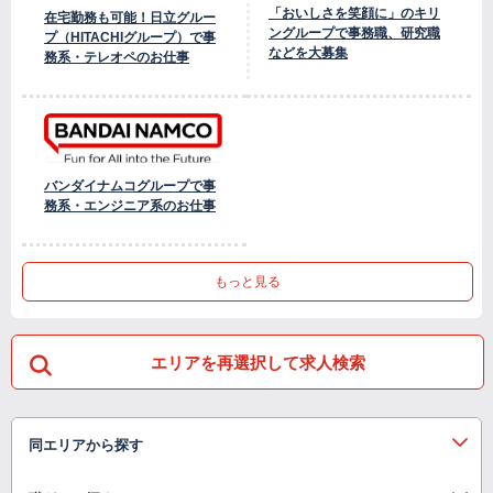
「おいしさを笑顔に」のキリ
在宅勤務も可能！日立グルー
ングループで事務職、研究職
プ（HITACHIグループ）で事
などを大募集
務系・テレオペのお仕事
バンダイナムコグループで事
務系・エンジニア系のお仕事
もっと見る
エリアを再選択して求人検索
同エリアから探す