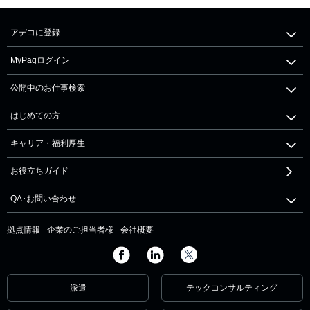
アデコに登録
MyPagログイン
公開中のお仕事検索
はじめての方
キャリア・福利厚生
お役立ちガイド
QA･お問い合わせ
拠点情報
企業のご担当者様
会社概要
派遣
テックコンサルティング