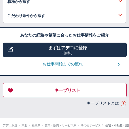
職種から探す
こだわり条件から探す
あなたの経験や希望に合ったお仕事情報をご紹介
まずはアデコに登録
（無料）
お仕事開始までの流れ
キープリスト
キープリストとは
アデコ派遣
東北
福島県
営業・販売・サービス系
その他サービス
住宅・不動産・建