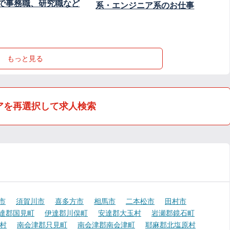
で事務職、研究職など
系・エンジニア系のお仕事
もっと見る
アを再選択して求人検索
市
須賀川市
喜多方市
相馬市
二本松市
田村市
達郡国見町
伊達郡川俣町
安達郡大玉村
岩瀬郡鏡石町
村
南会津郡只見町
南会津郡南会津町
耶麻郡北塩原村