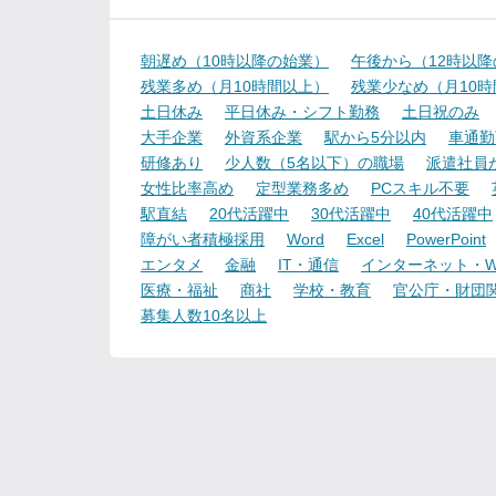
朝遅め（10時以降の始業）
午後から（12時以
残業多め（月10時間以上）
残業少なめ（月10
土日休み
平日休み・シフト勤務
土日祝のみ
大手企業
外資系企業
駅から5分以内
車通勤
研修あり
少人数（5名以下）の職場
派遣社員
女性比率高め
定型業務多め
PCスキル不要
駅直結
20代活躍中
30代活躍中
40代活躍中
障がい者積極採用
Word
Excel
PowerPoint
エンタメ
金融
IT・通信
インターネット・W
医療・福祉
商社
学校・教育
官公庁・財団
募集人数10名以上