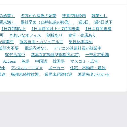
降の始業）
夕方から深夜の始業
扶養控除枠内
残業なし
時間未満）
退社早め（16時以前の終業）
週5日
週4日以下
1日7時間以上
1日４時間以上～7時間未満
1日４時間未満
可
きれいなオフィス
制服あり
食堂・売店あり
が就業中
服装自由・カジュアル可
男性比率高め
英語力不要
電話応対なし
アデコの派遣社員が就業中
50代活躍中
基本在宅勤務(8割程度在宅)
一部在宅勤務
Access
英語
中国語
韓国語
マスコミ・広告
eb
アパレル・コスメ
メーカー
住宅・不動産・建設
関連
職種未経験歓迎
業界未経験歓迎
派遣先名がわかる