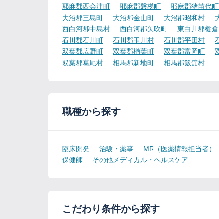
耶麻郡西会津町
耶麻郡磐梯町
耶麻郡猪苗代町
大沼郡三島町
大沼郡金山町
大沼郡昭和村
西白河郡中島村
西白河郡矢吹町
東白川郡棚倉
石川郡石川町
石川郡玉川村
石川郡平田村
双葉郡広野町
双葉郡楢葉町
双葉郡富岡町
双葉郡葛尾村
相馬郡新地町
相馬郡飯舘村
職種から探す
臨床開発
治験・薬事
MR（医薬情報担当者）
保健師
その他メディカル・ヘルスケア
こだわり条件から探す