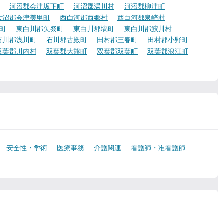
河沼郡会津坂下町
河沼郡湯川村
河沼郡柳津町
大沼郡会津美里町
西白河郡西郷村
西白河郡泉崎村
町
東白川郡矢祭町
東白川郡塙町
東白川郡鮫川村
石川郡浅川町
石川郡古殿町
田村郡三春町
田村郡小野町
双葉郡川内村
双葉郡大熊町
双葉郡双葉町
双葉郡浪江町
安全性・学術
医療事務
介護関連
看護師・准看護師