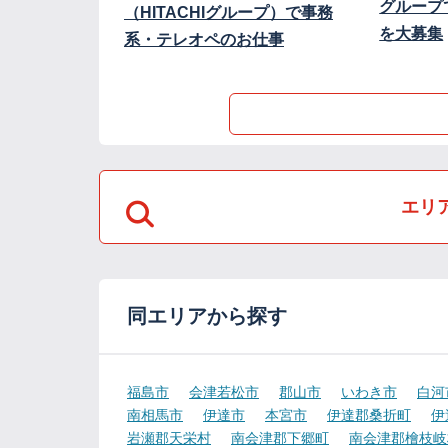
グループ
（HITACHIグループ）で事務
を大募集
系・テレオペのお仕事
エリ
同エリアから探す
福島市
会津若松市
郡山市
いわき市
白河
南相馬市
伊達市
本宮市
伊達郡桑折町
伊
岩瀬郡天栄村
南会津郡下郷町
南会津郡檜枝岐