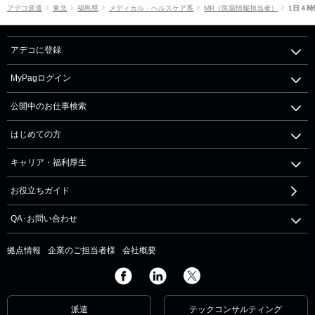
アデコ派遣
東北
福島県
メディカル・ヘルスケア系
MR（医薬情報担当者）
1日４時
アデコに登録
MyPagログイン
公開中のお仕事検索
はじめての方
キャリア・福利厚生
お役立ちガイド
QA･お問い合わせ
拠点情報
企業のご担当者様
会社概要
派遣
テックコンサルティング