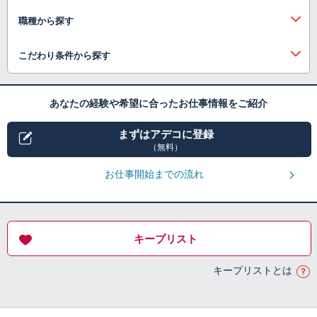
職種から探す
こだわり条件から探す
あなたの経験や希望に合ったお仕事情報をご紹介
まずはアデコに登録
（無料）
お仕事開始までの流れ
キープリスト
キープリストとは