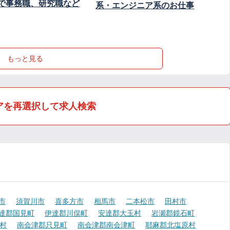
で事務職、研究職など
系・エンジニア系のお仕事
もっと見る
アを再選択して求人検索
市
須賀川市
喜多方市
相馬市
二本松市
田村市
達郡国見町
伊達郡川俣町
安達郡大玉村
岩瀬郡鏡石町
村
南会津郡只見町
南会津郡南会津町
耶麻郡北塩原村