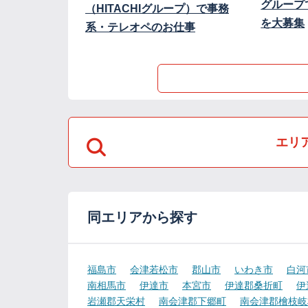
グループ
（HITACHIグループ）で事務
を大募集
系・テレオペのお仕事
エリ
同エリアから探す
福島市
会津若松市
郡山市
いわき市
白河
南相馬市
伊達市
本宮市
伊達郡桑折町
伊
岩瀬郡天栄村
南会津郡下郷町
南会津郡檜枝岐