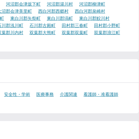
河沼郡会津坂下町
河沼郡湯川村
河沼郡柳津町
大沼郡会津美里町
西白河郡西郷村
西白河郡泉崎村
町
東白川郡矢祭町
東白川郡塙町
東白川郡鮫川村
石川郡浅川町
石川郡古殿町
田村郡三春町
田村郡小野町
双葉郡川内村
双葉郡大熊町
双葉郡双葉町
双葉郡浪江町
安全性・学術
医療事務
介護関連
看護師・准看護師