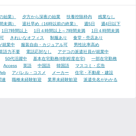
降の始業）
夕方から深夜の始業
扶養控除枠内
残業なし
時間未満）
退社早め（16時以前の終業）
週5日
週4日以下
1日7時間以上
1日４時間以上～7時間未満
1日４時間未満
可
きれいなオフィス
制服あり
食堂・売店あり
が就業中
服装自由・カジュアル可
男性比率高め
英語力不要
電話応対なし
アデコの派遣社員が就業中
50代活躍中
基本在宅勤務(8割程度在宅)
一部在宅勤務
Access
英語
中国語
韓国語
マスコミ・広告
eb
アパレル・コスメ
メーカー
住宅・不動産・建設
関連
職種未経験歓迎
業界未経験歓迎
派遣先名がわかる