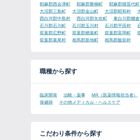
耶麻郡西会津町
耶麻郡磐梯町
耶麻郡猪苗代町
大沼郡三島町
大沼郡金山町
大沼郡昭和村
西白河郡中島村
西白河郡矢吹町
東白川郡棚倉
石川郡石川町
石川郡玉川村
石川郡平田村
双葉郡広野町
双葉郡楢葉町
双葉郡富岡町
双葉郡葛尾村
相馬郡新地町
相馬郡飯舘村
職種から探す
臨床開発
治験・薬事
MR（医薬情報担当者）
保健師
その他メディカル・ヘルスケア
こだわり条件から探す