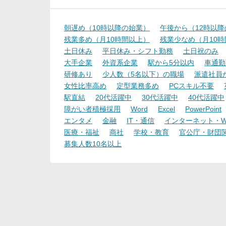
朝遅め（10時以降の始業）
午後から（12時以
残業多め（月10時間以上）
残業少なめ（月10
土日休み
平日休み・シフト勤務
土日祝のみ
大手企業
外資系企業
駅から5分以内
車通勤
研修あり
少人数（5名以下）の職場
派遣社員
女性比率高め
定型業務多め
PCスキル不要
駅直結
20代活躍中
30代活躍中
40代活躍中
障がい者積極採用
Word
Excel
PowerPoint
エンタメ
金融
IT・通信
インターネット・W
医療・福祉
商社
学校・教育
官公庁・財団
募集人数10名以上