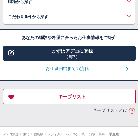
職種から探す
こだわり条件から探す
あなたの経験や希望に合ったお仕事情報をご紹介
まずはアデコに登録
（無料）
お仕事開始までの流れ
キープリスト
キープリストとは
アデコ派遣
東北
福島県
メディカル・ヘルスケア系
治験・薬事
駅直結