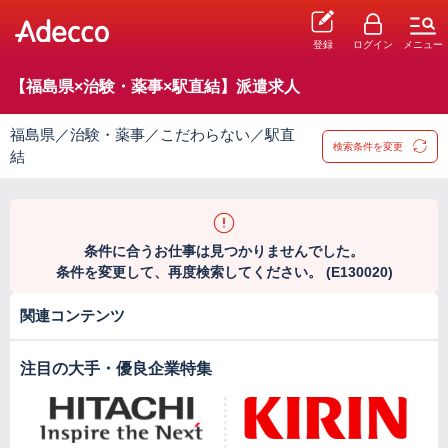
登録
ログイン
メニュー
【福島県×治験・薬事×駅直結】派遣求人
福島県／治験・薬事／こだわらない／駅直
検索条件を変更
結
条件に合うお仕事は見つかりませんでした。
条件を変更して、再度検索してください。 (E130020)
関連コンテンツ
注目の大手・優良企業特集