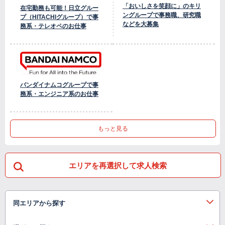
「おいしさを笑顔に」のキリ
在宅勤務も可能！日立グルー
ングループで事務職、研究職
プ（HITACHIグループ）で事
などを大募集
務系・テレオペのお仕事
バンダイナムコグループで事
務系・エンジニア系のお仕事
もっと見る
エリアを再選択して求人検索
同エリアから探す