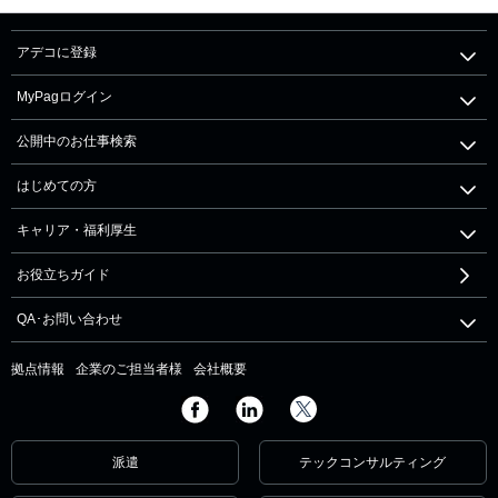
アデコに登録
MyPagログイン
公開中のお仕事検索
はじめての方
キャリア・福利厚生
お役立ちガイド
QA･お問い合わせ
拠点情報
企業のご担当者様
会社概要
派遣
テックコンサルティング