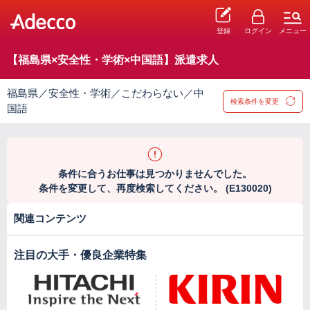
登録
ログイン
メニュー
【福島県×安全性・学術×中国語】派遣求人
福島県／安全性・学術／こだわらない／中
検索条件を変更
国語
条件に合うお仕事は見つかりませんでした。
条件を変更して、再度検索してください。 (E130020)
関連コンテンツ
注目の大手・優良企業特集